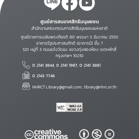
ศูนย์สารสนเทศสิทธิมนุษยชน
สำนักงานคณะกรรมการสิทธิมนุษยชนแห่งชาติ
ศูนย์ราชการเฉลิมพระเกียรติ 80 พรรษา 5 ธันวาคม 2550
อาคารรัฐประศาสนภักดี (อาคารบี) ชั้น 7
120 หมู่ที่ 3 ถนนแจ้งวัฒนะ แขวงทุ่งสองห้อง เขตหลักสี่
กรุงเทพฯ 10210
0 2141 3844, 0 2141 1987, 0 2141 3881
0 2143 7746
NHRCT.Library@gmail.com; library@nhrc.or.th