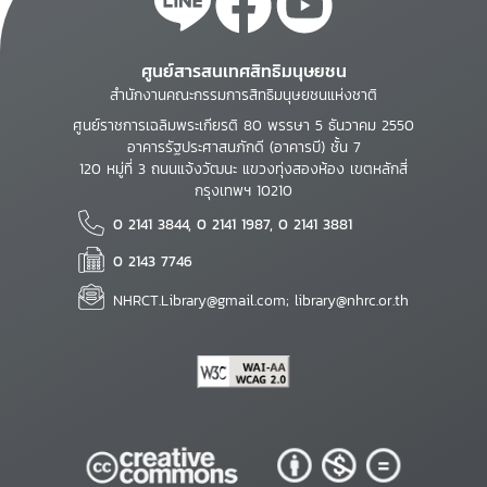
ศูนย์สารสนเทศสิทธิมนุษยชน
สำนักงานคณะกรรมการสิทธิมนุษยชนแห่งชาติ
ศูนย์ราชการเฉลิมพระเกียรติ 80 พรรษา 5 ธันวาคม 2550
อาคารรัฐประศาสนภักดี (อาคารบี) ชั้น 7
120 หมู่ที่ 3 ถนนแจ้งวัฒนะ แขวงทุ่งสองห้อง เขตหลักสี่
กรุงเทพฯ 10210
0 2141 3844, 0 2141 1987, 0 2141 3881
0 2143 7746
NHRCT.Library@gmail.com; library@nhrc.or.th