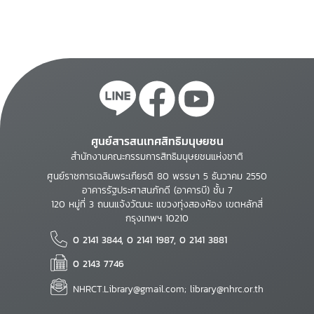
ศูนย์สารสนเทศสิทธิมนุษยชน
สำนักงานคณะกรรมการสิทธิมนุษยชนแห่งชาติ
ศูนย์ราชการเฉลิมพระเกียรติ 80 พรรษา 5 ธันวาคม 2550
อาคารรัฐประศาสนภักดี (อาคารบี) ชั้น 7
120 หมู่ที่ 3 ถนนแจ้งวัฒนะ แขวงทุ่งสองห้อง เขตหลักสี่
กรุงเทพฯ 10210
0 2141 3844, 0 2141 1987, 0 2141 3881
0 2143 7746
NHRCT.Library@gmail.com; library@nhrc.or.th