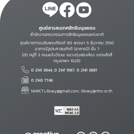
ศูนย์สารสนเทศสิทธิมนุษยชน
สำนักงานคณะกรรมการสิทธิมนุษยชนแห่งชาติ
ศูนย์ราชการเฉลิมพระเกียรติ 80 พรรษา 5 ธันวาคม 2550
อาคารรัฐประศาสนภักดี (อาคารบี) ชั้น 7
120 หมู่ที่ 3 ถนนแจ้งวัฒนะ แขวงทุ่งสองห้อง เขตหลักสี่
กรุงเทพฯ 10210
0 2141 3844, 0 2141 1987, 0 2141 3881
0 2143 7746
NHRCT.Library@gmail.com; library@nhrc.or.th