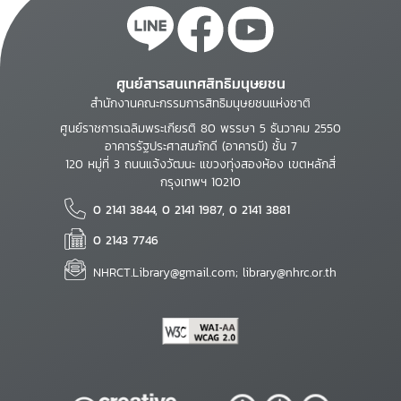
ศูนย์สารสนเทศสิทธิมนุษยชน
สำนักงานคณะกรรมการสิทธิมนุษยชนแห่งชาติ
ศูนย์ราชการเฉลิมพระเกียรติ 80 พรรษา 5 ธันวาคม 2550
อาคารรัฐประศาสนภักดี (อาคารบี) ชั้น 7
120 หมู่ที่ 3 ถนนแจ้งวัฒนะ แขวงทุ่งสองห้อง เขตหลักสี่
กรุงเทพฯ 10210
0 2141 3844, 0 2141 1987, 0 2141 3881
0 2143 7746
NHRCT.Library@gmail.com; library@nhrc.or.th