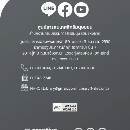
ศูนย์สารสนเทศสิทธิมนุษยชน
สำนักงานคณะกรรมการสิทธิมนุษยชนแห่งชาติ
ศูนย์ราชการเฉลิมพระเกียรติ 80 พรรษา 5 ธันวาคม 2550
อาคารรัฐประศาสนภักดี (อาคารบี) ชั้น 7
120 หมู่ที่ 3 ถนนแจ้งวัฒนะ แขวงทุ่งสองห้อง เขตหลักสี่
กรุงเทพฯ 10210
0 2141 3844, 0 2141 1987, 0 2141 3881
0 2143 7746
NHRCT.Library@gmail.com; library@nhrc.or.th