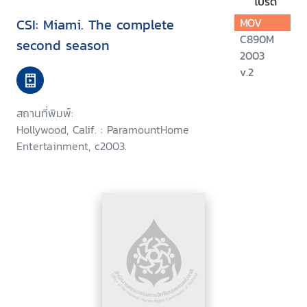
โปรด
CSI: Miami. The complete
MOV
C890M
second season
2003
v.2
สถานที่พิมพ์:
Hollywood, Calif. : ParamountHome
Entertainment, c2003.