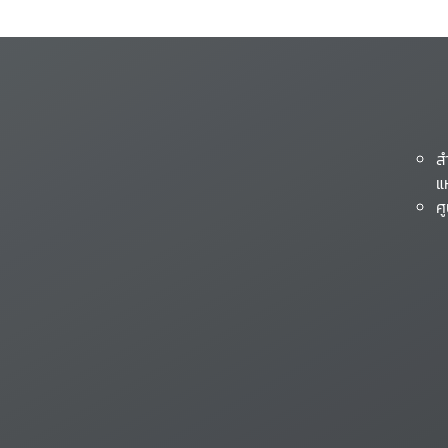
ส
แ
ศ