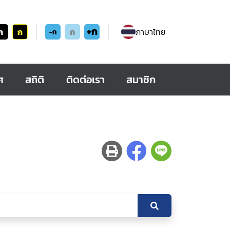
+ก
ก
ก
ก
ภาษาไทย
-ก
ศ
สถิติ
ติดต่อเรา
สมาชิก