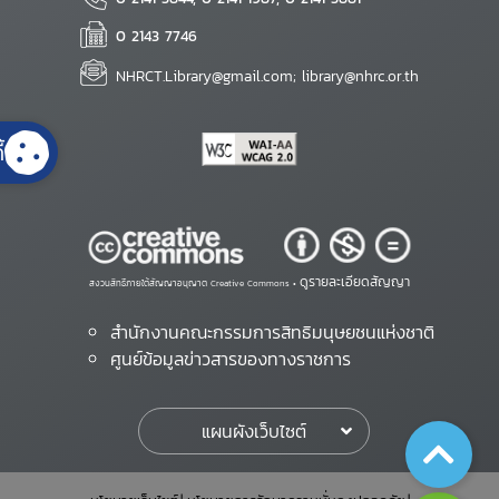
0 2143 7746
NHRCT.Library@gmail.com; library@nhrc.or.th
้
ดูรายละเอียดสัญญา
สงวนสิทธิ์ภายใต้สัญญาอนุญาต Creative Commons •
สำนักงานคณะกรรมการสิทธิมนุษยชนแห่งชาติ
ศูนย์ข้อมูลข่าวสารของทางราชการ
แผนผังเว็บไซต์