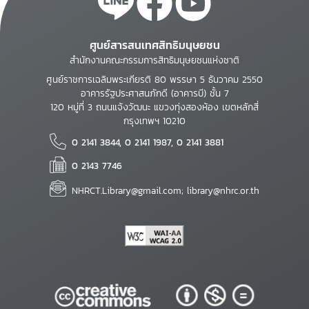
ศูนย์สารสนเทศสิทธิมนุษยชน
สำนักงานคณะกรรมการสิทธิมนุษยชนแห่งชาติ
ศูนย์ราชการเฉลิมพระเกียรติ 80 พรรษา 5 ธันวาคม 2550
อาคารรัฐประศาสนภักดี (อาคารบี) ชั้น 7
120 หมู่ที่ 3 ถนนแจ้งวัฒนะ แขวงทุ่งสองห้อง เขตหลักสี่
กรุงเทพฯ 10210
0 2141 3844, 0 2141 1987, 0 2141 3881
0 2143 7746
NHRCT.Library@gmail.com; library@nhrc.or.th