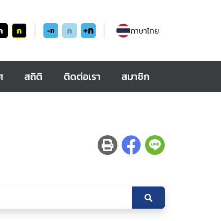
+ก
ก
ก
ก
ภาษาไทย
-ก
ศ
สถิติ
ติดต่อเรา
สมาชิก