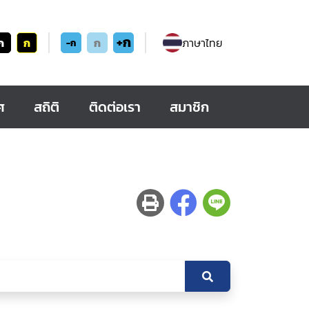
+ก
ก
ก
ก
ภาษาไทย
-ก
ศ
สถิติ
ติดต่อเรา
สมาชิก