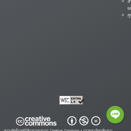
ส
แ
ศ
สงวนสิทธิ์ภายใต้สัญญาอนุญาต Creative Commons •
ดูรายละเอียดสัญญา