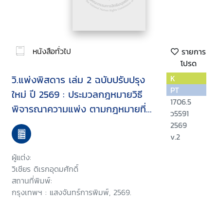
หนังสือทั่วไป
รายการ
โปรด
วิ.แพ่งพิสดาร เล่ม 2 ฉบับปรับปรุง
K
PT
ใหม่ ปี 2569 : ประมวลกฎหมายวิธี
1706.5
พิจารณาความแพ่ง ตามกฎหมายที่
ว5591
แก้ไขใหม่ (แก้ไขใหม่ล่าสุด) ภาค 2
2569
วิธีพิจารณาคดีในศาลชั้นต้น วิธี
v.2
พิจารณาคดีมโนสาเร่ การพิจารณา
ผู้แต่ง:
โดยขาดนัด ภาค 3 อุทธรณ์ ฎีกา
วิเชียร ดิเรกอุดมศักดิ์
สถานที่พิมพ์:
กรุงเทพฯ : แสงจันทร์การพิมพ์, 2569.