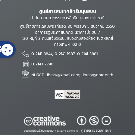
ศูนย์สารสนเทศสิทธิมนุษยชน
สำนักงานคณะกรรมการสิทธิมนุษยชนแห่งชาติ
ศูนย์ราชการเฉลิมพระเกียรติ 80 พรรษา 5 ธันวาคม 2550
อาคารรัฐประศาสนภักดี (อาคารบี) ชั้น 7
120 หมู่ที่ 3 ถนนแจ้งวัฒนะ แขวงทุ่งสองห้อง เขตหลักสี่
กรุงเทพฯ 10210
้
0 2141 3844, 0 2141 1987, 0 2141 3881
0 2143 7746
NHRCT.Library@gmail.com; library@nhrc.or.th
ดูรายละเอียดสัญญา
สงวนสิทธิ์ภายใต้สัญญาอนุญาต Creative Commons •