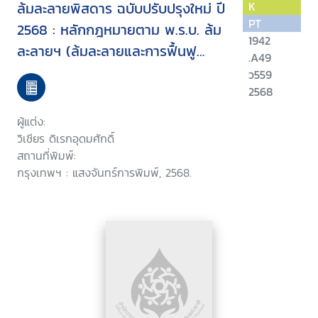
ล้มละลายพิสดาร ฉบับปรับปรุงใหม่ ปี
K
PT
2568 : หลักกฎหมายตาม พ.ร.บ. ล้ม
1942
ละลายฯ (ล้มละลายและการฟื้นฟู
.A49
กิจการ) พ.ร.บ. จัดตั้งศาลล้มละลายฯ
ว559
และแนวคำพิพากษาฎีกาที่น่าสนใจ
2568
ผู้แต่ง:
วิเชียร ดิเรกอุดมศักดิ์
สถานที่พิมพ์:
กรุงเทพฯ : แสงจันทร์การพิมพ์, 2568.