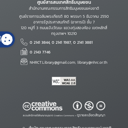
ศูนย์สารสนเทศสิทธิมนุษยชน
สำนักงานคณะกรรมการสิทธิมนุษยชนแห่งชาติ
ศูนย์ราชการเฉลิมพระเกียรติ 80 พรรษา 5 ธันวาคม 2550
อาคารรัฐประศาสนภักดี (อาคารบี) ชั้น 7
120 หมู่ที่ 3 ถนนแจ้งวัฒนะ แขวงทุ่งสองห้อง เขตหลักสี่
กรุงเทพฯ 10210
้
0 2141 3844, 0 2141 1987, 0 2141 3881
0 2143 7746
NHRCT.Library@gmail.com; library@nhrc.or.th
ดูรายละเอียดสัญญา
สงวนสิทธิ์ภายใต้สัญญาอนุญาต Creative Commons •