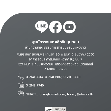
ศูนย์สารสนเทศสิทธิมนุษยชน
สำนักงานคณะกรรมการสิทธิมนุษยชนแห่งชาติ
ศูนย์ราชการเฉลิมพระเกียรติ 80 พรรษา 5 ธันวาคม 2550
อาคารรัฐประศาสนภักดี (อาคารบี) ชั้น 7
120 หมู่ที่ 3 ถนนแจ้งวัฒนะ แขวงทุ่งสองห้อง เขตหลักสี่
กรุงเทพฯ 10210
0 2141 3844, 0 2141 1987, 0 2141 3881
0 2143 7746
NHRCT.Library@gmail.com; library@nhrc.or.th