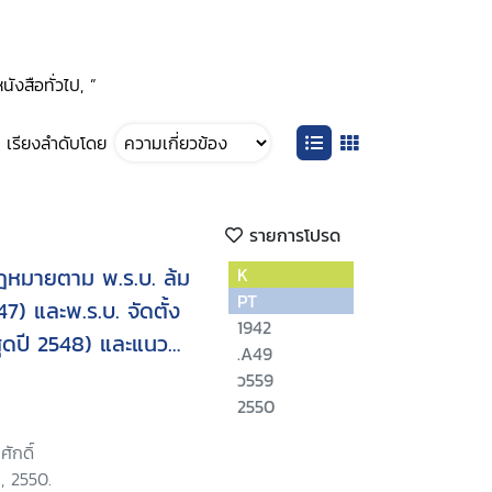
ังสือทั่วไป, ”
เรียงลำดับโดย
รายการโปรด
ฎหมายตาม พ.ร.บ. ล้ม
K
PT
7) และพ.ร.บ. จัดตั้ง
1942
สุดปี 2548) และแนวคำ
.A49
ว559
2550
ศักดิ์
], 2550.