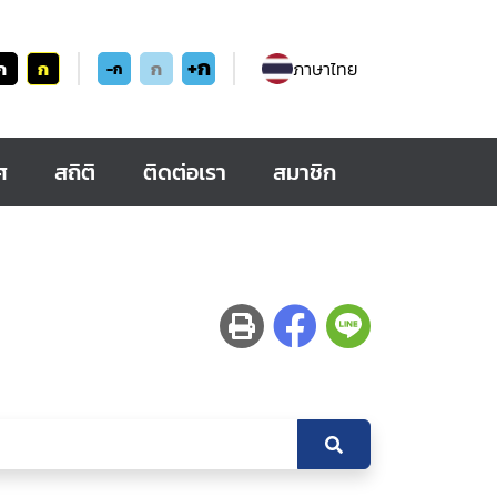
+ก
ก
ก
ก
ภาษาไทย
-ก
ศ
สถิติ
ติดต่อเรา
สมาชิก