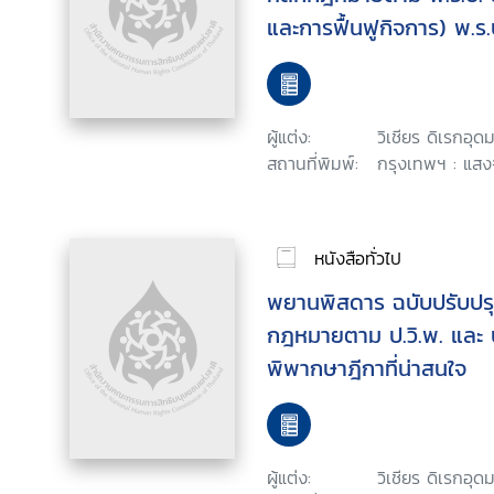
และการฟื้นฟูกิจการ) พ.ร.
ลายฯ และแนวคำพิพากษาฎี
ผู้แต่ง:
วิเชียร ดิเรกอุดม
สถานที่พิมพ์:
กรุงเทพฯ : แสงจ
หนังสือทั่วไป
พยานพิสดาร ฉบับปรับปรุง
กฎหมายตาม ป.วิ.พ. และ ป
พิพากษาฎีกาที่น่าสนใจ
ผู้แต่ง:
วิเชียร ดิเรกอุดม