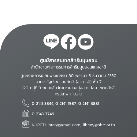
ศูนย์สารสนเทศสิทธิมนุษยชน
สำนักงานคณะกรรมการสิทธิมนุษยชนแห่งชาติ
ศูนย์ราชการเฉลิมพระเกียรติ 80 พรรษา 5 ธันวาคม 2550
อาคารรัฐประศาสนภักดี (อาคารบี) ชั้น 7
120 หมู่ที่ 3 ถนนแจ้งวัฒนะ แขวงทุ่งสองห้อง เขตหลักสี่
กรุงเทพฯ 10210
0 2141 3844, 0 2141 1987, 0 2141 3881
0 2143 7746
NHRCT.Library@gmail.com; library@nhrc.or.th