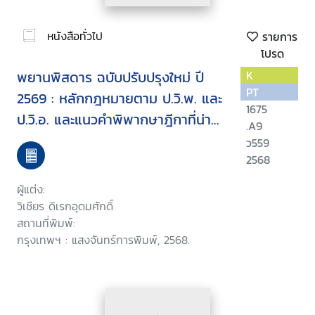
หนังสือทั่วไป
รายการ
โปรด
พยานพิสดาร ฉบับปรับปรุงใหม่ ปี
K
PT
2569 : หลักกฎหมายตาม ป.วิ.พ. และ
1675
ป.วิ.อ. และแนวคำพิพากษาฎีกาที่น่า
.A9
สนใจ
ว559
2568
ผู้แต่ง:
วิเชียร ดิเรกอุดมศักดิ์
สถานที่พิมพ์:
กรุงเทพฯ : แสงจันทร์การพิมพ์, 2568.