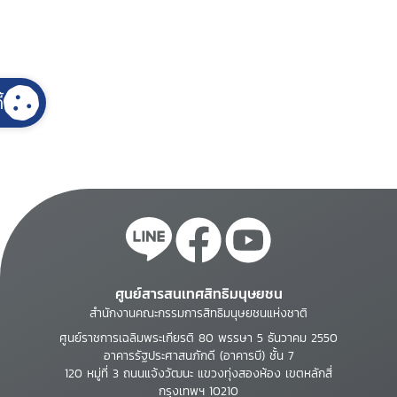
้
ศูนย์สารสนเทศสิทธิมนุษยชน
สำนักงานคณะกรรมการสิทธิมนุษยชนแห่งชาติ
ศูนย์ราชการเฉลิมพระเกียรติ 80 พรรษา 5 ธันวาคม 2550
อาคารรัฐประศาสนภักดี (อาคารบี) ชั้น 7
120 หมู่ที่ 3 ถนนแจ้งวัฒนะ แขวงทุ่งสองห้อง เขตหลักสี่
กรุงเทพฯ 10210