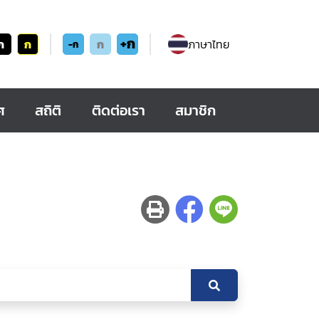
+ก
ก
ก
ก
ภาษาไทย
-ก
ศ
สถิติ
ติดต่อเรา
สมาชิก