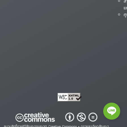
ส
แ
ศ
สงวนสิทธิ์ภายใต้สัญญาอนุญาต Creative Commons •
ดูรายละเอียดสัญญา