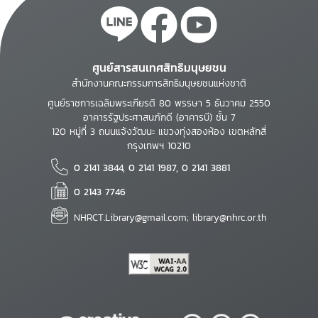
ศูนย์สารสนเทศสิทธิมนุษยชน
สำนักงานคณะกรรมการสิทธิมนุษยชนแห่งชาติ
ศูนย์ราชการเฉลิมพระเกียรติ 80 พรรษา 5 ธันวาคม 2550
อาคารรัฐประศาสนภักดี (อาคารบี) ชั้น 7
120 หมู่ที่ 3 ถนนแจ้งวัฒนะ แขวงทุ่งสองห้อง เขตหลักสี่
กรุงเทพฯ 10210
0 2141 3844, 0 2141 1987, 0 2141 3881
0 2143 7746
NHRCT.Library@gmail.com; library@nhrc.or.th