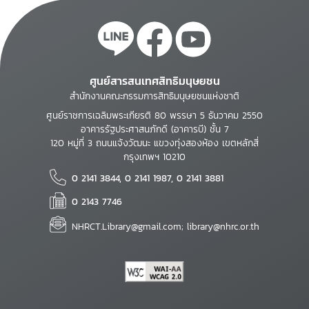
ศูนย์สารสนเทศสิทธิมนุษยชน
สำนักงานคณะกรรมการสิทธิมนุษยชนแห่งชาติ
ศูนย์ราชการเฉลิมพระเกียรติ 80 พรรษา 5 ธันวาคม 2550
อาคารรัฐประศาสนภักดี (อาคารบี) ชั้น 7
120 หมู่ที่ 3 ถนนแจ้งวัฒนะ แขวงทุ่งสองห้อง เขตหลักสี่
กรุงเทพฯ 10210
0 2141 3844, 0 2141 1987, 0 2141 3881
0 2143 7746
NHRCT.Library@gmail.com; library@nhrc.or.th