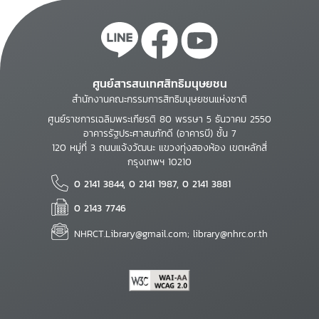
ศูนย์สารสนเทศสิทธิมนุษยชน
สำนักงานคณะกรรมการสิทธิมนุษยชนแห่งชาติ
ศูนย์ราชการเฉลิมพระเกียรติ 80 พรรษา 5 ธันวาคม 2550
อาคารรัฐประศาสนภักดี (อาคารบี) ชั้น 7
120 หมู่ที่ 3 ถนนแจ้งวัฒนะ แขวงทุ่งสองห้อง เขตหลักสี่
กรุงเทพฯ 10210
0 2141 3844, 0 2141 1987, 0 2141 3881
0 2143 7746
NHRCT.Library@gmail.com; library@nhrc.or.th