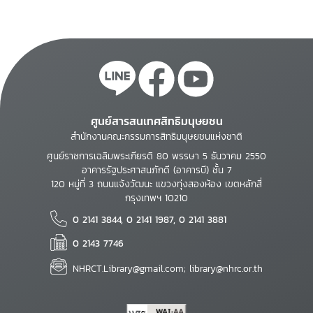
ศูนย์สารสนเทศสิทธิมนุษยชน
สำนักงานคณะกรรมการสิทธิมนุษยชนแห่งชาติ
ศูนย์ราชการเฉลิมพระเกียรติ 80 พรรษา 5 ธันวาคม 2550
อาคารรัฐประศาสนภักดี (อาคารบี) ชั้น 7
120 หมู่ที่ 3 ถนนแจ้งวัฒนะ แขวงทุ่งสองห้อง เขตหลักสี่
กรุงเทพฯ 10210
0 2141 3844, 0 2141 1987, 0 2141 3881
0 2143 7746
NHRCT.Library@gmail.com; library@nhrc.or.th