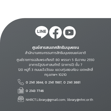
ศูนย์สารสนเทศสิทธิมนุษยชน
สำนักงานคณะกรรมการสิทธิมนุษยชนแห่งชาติ
ศูนย์ราชการเฉลิมพระเกียรติ 80 พรรษา 5 ธันวาคม 2550
อาคารรัฐประศาสนภักดี (อาคารบี) ชั้น 7
120 หมู่ที่ 3 ถนนแจ้งวัฒนะ แขวงทุ่งสองห้อง เขตหลักสี่
กรุงเทพฯ 10210
0 2141 3844, 0 2141 1987, 0 2141 3881
0 2143 7746
NHRCT.Library@gmail.com; library@nhrc.or.th