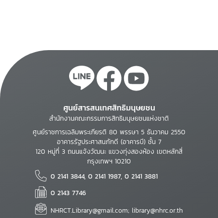
ศูนย์สารสนเทศสิทธิมนุษยชน
สำนักงานคณะกรรมการสิทธิมนุษยชนแห่งชาติ
ศูนย์ราชการเฉลิมพระเกียรติ 80 พรรษา 5 ธันวาคม 2550
อาคารรัฐประศาสนภักดี (อาคารบี) ชั้น 7
120 หมู่ที่ 3 ถนนแจ้งวัฒนะ แขวงทุ่งสองห้อง เขตหลักสี่
กรุงเทพฯ 10210
0 2141 3844, 0 2141 1987, 0 2141 3881
0 2143 7746
NHRCT.Library@gmail.com; library@nhrc.or.th