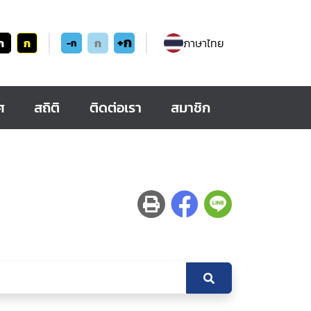
+ก
ก
ก
ก
ภาษาไทย
-ก
ศ
สถิติ
ติดต่อเรา
สมาชิก