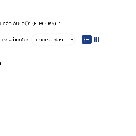
ที่จัดเก็บ: อีบุ๊ก (E-BOOKS), ”
เรียงลำดับโดย
ล