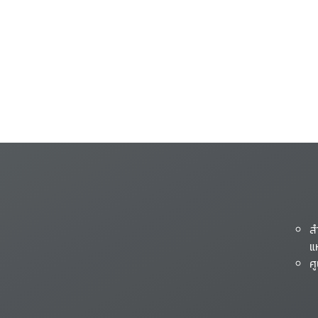
ส
แ
ศ