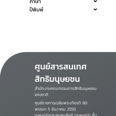
ภาษา
ปีพิมพ์
ศูนย์สารสนเทศ
สิทธิมนุษยชน
สำนักงานคณะกรรมการสิทธิมนุษยชน
แห่งชาติ
ศูนย์ราชการเฉลิมพระเกียรติ 80
พรรษา 5 ธันวาคม 2550
อาคารรัฐประศาสนภักดี (อาคารบี) ชั้น