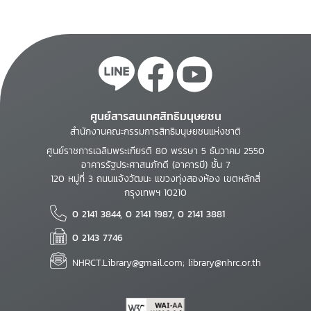
ศูนย์สารสนเทศสิทธิมนุษยชน
สำนักงานคณะกรรมการสิทธิมนุษยชนแห่งชาติ
ศูนย์ราชการเฉลิมพระเกียรติ 80 พรรษา 5 ธันวาคม 2550
อาคารรัฐประศาสนภักดี (อาคารบี) ชั้น 7
120 หมู่ที่ 3 ถนนแจ้งวัฒนะ แขวงทุ่งสองห้อง เขตหลักสี่
กรุงเทพฯ 10210
0 2141 3844, 0 2141 1987, 0 2141 3881
0 2143 7746
NHRCT.Library@gmail.com; library@nhrc.or.th