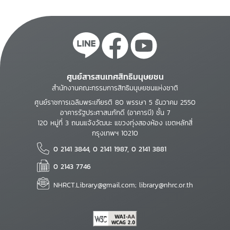
ศูนย์สารสนเทศสิทธิมนุษยชน
สำนักงานคณะกรรมการสิทธิมนุษยชนแห่งชาติ
ศูนย์ราชการเฉลิมพระเกียรติ 80 พรรษา 5 ธันวาคม 2550
อาคารรัฐประศาสนภักดี (อาคารบี) ชั้น 7
120 หมู่ที่ 3 ถนนแจ้งวัฒนะ แขวงทุ่งสองห้อง เขตหลักสี่
กรุงเทพฯ 10210
0 2141 3844, 0 2141 1987, 0 2141 3881
0 2143 7746
NHRCT.Library@gmail.com; library@nhrc.or.th