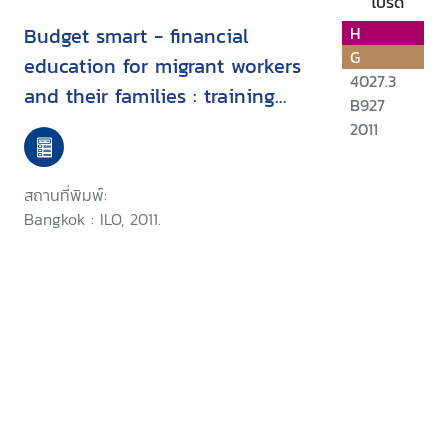
โปรด
Budget smart - financial
H
G
education for migrant workers
4027.3
and their families : training
B927
manual
2011
สถานที่พิมพ์:
Bangkok : ILO, 2011.