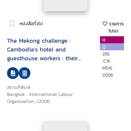
หนังสือทั่วไป
รายการ
โปรด
The Mekong challenge :
H
Q
Cambodia's hotel and
285
guesthouse workers : their
.C16
recruitment, working conditions
M516
and vulnerabilities
2006
สถานที่พิมพ์:
Bangkok : International Labour
Organization, c2006.