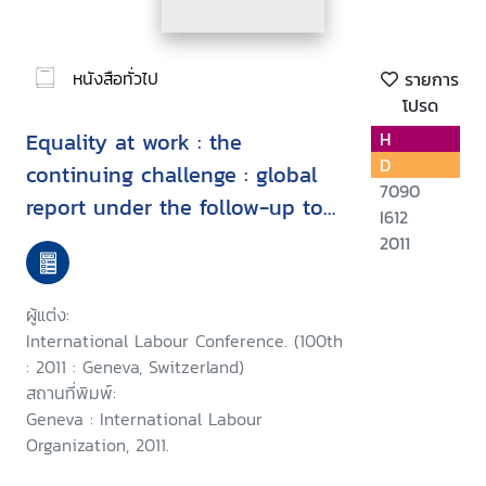
หนังสือทั่วไป
รายการ
โปรด
Equality at work : the
H
D
continuing challenge : global
7090
report under the follow-up to
I612
the ILO Declaration on
2011
Fundamental Principles and
Rights at Work
ผู้แต่ง:
International Labour Conference. (100th
: 2011 : Geneva, Switzerland)
สถานที่พิมพ์:
Geneva : International Labour
Organization, 2011.