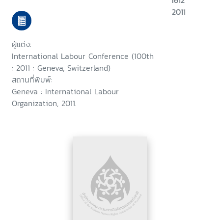
I612
protection (social security)
2011
under the ILO Declaration on
Social Justice for a Fair
ผู้แต่ง:
Globalization, 2011 : sixth item
International Labour Conference (100th
on the agenda
: 2011 : Geneva, Switzerland)
สถานที่พิมพ์:
Geneva : International Labour
Organization, 2011.