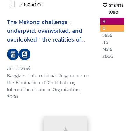
หนังสือทั่วไป
รายการ
โปรด
The Mekong challenge :
H
D
underpaid, overworked, and
5856
overlooked : the realities of
.T5
young migrant workers in
M516
Thailand.
2006
สถานที่พิมพ์:
Bangkok : International Programme on
the Elimination of Child Labour,
International Labour Organization,
2006.