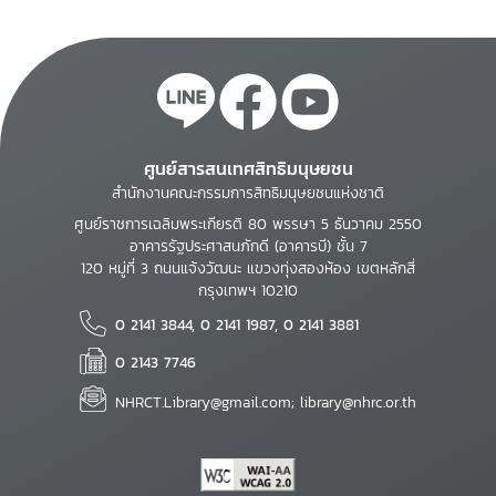
ศูนย์สารสนเทศสิทธิมนุษยชน
สำนักงานคณะกรรมการสิทธิมนุษยชนแห่งชาติ
ศูนย์ราชการเฉลิมพระเกียรติ 80 พรรษา 5 ธันวาคม 2550
อาคารรัฐประศาสนภักดี (อาคารบี) ชั้น 7
120 หมู่ที่ 3 ถนนแจ้งวัฒนะ แขวงทุ่งสองห้อง เขตหลักสี่
กรุงเทพฯ 10210
0 2141 3844, 0 2141 1987, 0 2141 3881
0 2143 7746
NHRCT.Library@gmail.com; library@nhrc.or.th