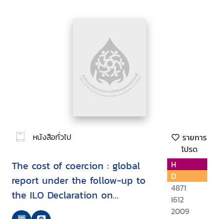
หนังสือทั่วไป
รายการ
โปรด
The cost of coercion : global
H
D
report under the follow-up to
4871
the ILO Declaration on
I612
Fundamental Principles and
2009