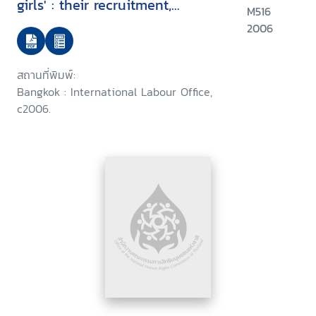
girls' : their recruitment,
M516
working conditions and
2006
vulnerabilities
สถานที่พิมพ์:
Bangkok : International Labour Office,
c2006.