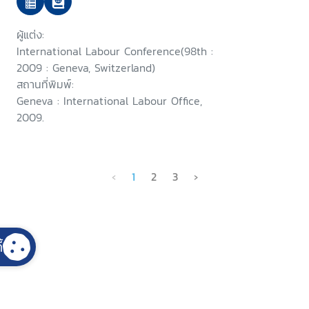
Rights at Work : International
Labour Conference, 98th
ผู้แต่ง:
Session 2009
International Labour Conference(98th :
2009 : Geneva, Switzerland)
สถานที่พิมพ์:
Geneva : International Labour Office,
2009.
‹
1
2
3
›
้