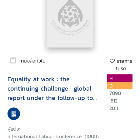
หนังสือทั่วไป
รายการ
โปรด
Equality at work : the
H
D
continuing challenge : global
7090
report under the follow-up to
I612
the ILO Declaration on
2011
Fundamental Principles and
Rights at Work
ผู้แต่ง:
International Labour Conference. (100th