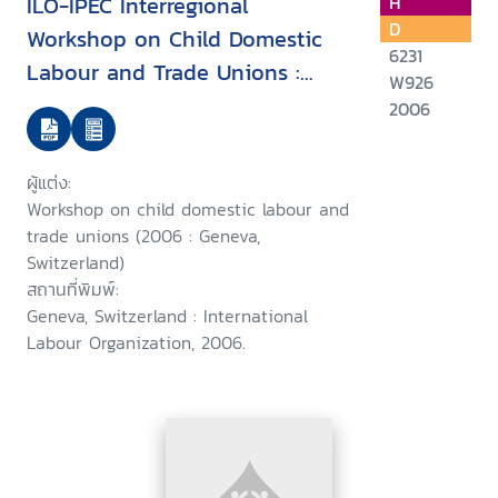
ILO-IPEC Interregional
H
D
Workshop on Child Domestic
6231
Labour and Trade Unions :
W926
Report, Geneva, 1-3 February
2006
2006/
ผู้แต่ง:
Workshop on child domestic labour and
trade unions (2006 : Geneva,
Switzerland)
สถานที่พิมพ์:
Geneva, Switzerland : International
Labour Organization, 2006.