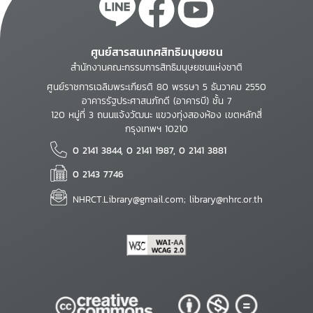
ศูนย์สารสนเทศสิทธิมนุษยชน
สำนักงานคณะกรรมการสิทธิมนุษยชนแห่งชาติ
ศูนย์ราชการเฉลิมพระเกียรติ 80 พรรษา 5 ธันวาคม 2550
อาคารรัฐประศาสนภักดี (อาคารบี) ชั้น 7
120 หมู่ที่ 3 ถนนแจ้งวัฒนะ แขวงทุ่งสองห้อง เขตหลักสี่
กรุงเทพฯ 10210
0 2141 3844, 0 2141 1987, 0 2141 3881
0 2143 7746
NHRCT.Library@gmail.com; library@nhrc.or.th