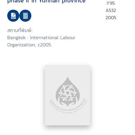
phase II in Yunnan province
.Y95
A532
2005
สถานที่พิมพ์:
Bangkok : International Labour
Organization, c2005.