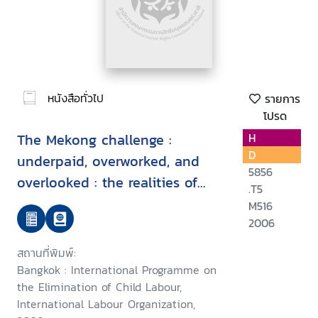
หนังสือทั่วไป
รายการ
โปรด
The Mekong challenge :
H
D
underpaid, overworked, and
5856
overlooked : the realities of
.T5
young migrant workers in
M516
Thailand.
2006
สถานที่พิมพ์:
Bangkok : International Programme on
the Elimination of Child Labour,
International Labour Organization,