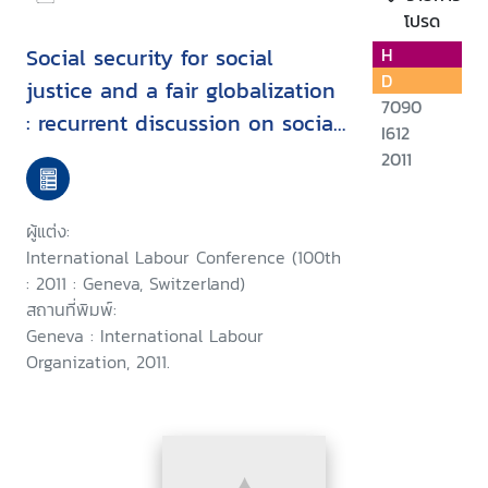
โปรด
Social security for social
H
D
justice and a fair globalization
7090
: recurrent discussion on social
I612
protection (social security)
2011
under the ILO Declaration on
Social Justice for a Fair
ผู้แต่ง:
Globalization, 2011 : sixth item
International Labour Conference (100th
on the agenda
: 2011 : Geneva, Switzerland)
สถานที่พิมพ์:
Geneva : International Labour
Organization, 2011.