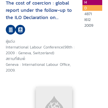
The cost of coercion : global
H
D
report under the follow-up to
4871
the ILO Declaration on
I612
Fundamental Principles and
2009
Rights at Work : International
Labour Conference, 98th
ผู้แต่ง:
Session 2009
International Labour Conference(98th :
2009 : Geneva, Switzerland)
สถานที่พิมพ์:
Geneva : International Labour Office,
2009.