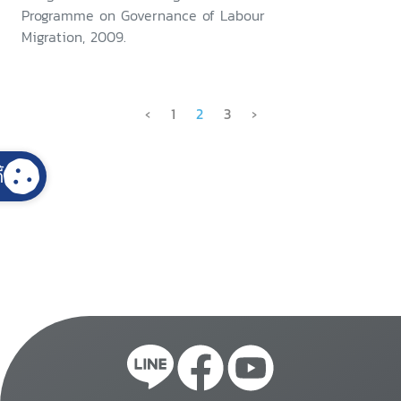
Programme on Governance of Labour
Migration, 2009.
‹
1
2
3
›
้