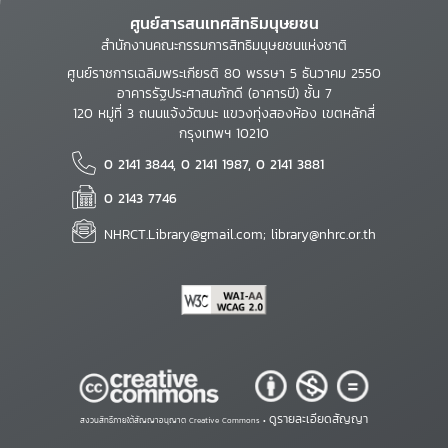
ศูนย์สารสนเทศสิทธิมนุษยชน
สำนักงานคณะกรรมการสิทธิมนุษยชนแห่งชาติ
ศูนย์ราชการเฉลิมพระเกียรติ 80 พรรษา 5 ธันวาคม 2550
อาคารรัฐประศาสนภักดี (อาคารบี) ชั้น 7
120 หมู่ที่ 3 ถนนแจ้งวัฒนะ แขวงทุ่งสองห้อง เขตหลักสี่
กรุงเทพฯ 10210
0 2141 3844, 0 2141 1987, 0 2141 3881
0 2143 7746
NHRCT.Library@gmail.com; library@nhrc.or.th
ดูรายละเอียดสัญญา
สงวนสิทธิ์ภายใต้สัญญาอนุญาต Creative Commons •