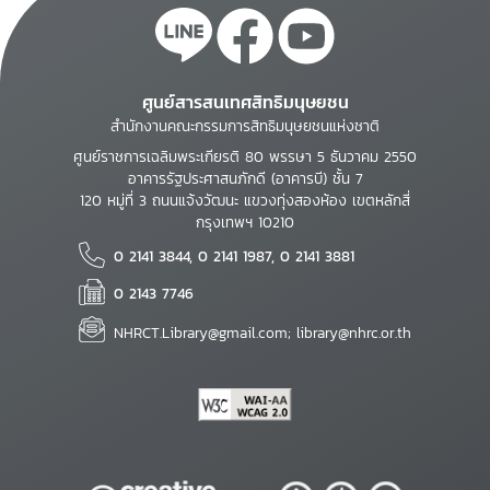
ศูนย์สารสนเทศสิทธิมนุษยชน
สำนักงานคณะกรรมการสิทธิมนุษยชนแห่งชาติ
ศูนย์ราชการเฉลิมพระเกียรติ 80 พรรษา 5 ธันวาคม 2550
อาคารรัฐประศาสนภักดี (อาคารบี) ชั้น 7
120 หมู่ที่ 3 ถนนแจ้งวัฒนะ แขวงทุ่งสองห้อง เขตหลักสี่
กรุงเทพฯ 10210
0 2141 3844, 0 2141 1987, 0 2141 3881
0 2143 7746
NHRCT.Library@gmail.com; library@nhrc.or.th