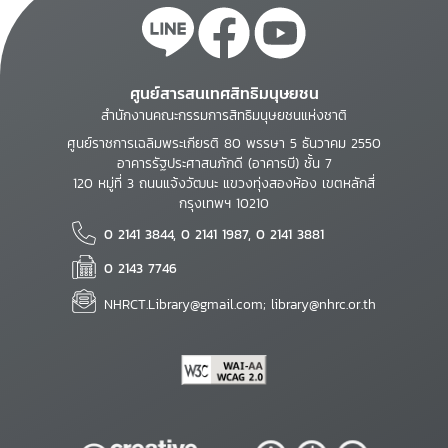
ศูนย์สารสนเทศสิทธิมนุษยชน
สำนักงานคณะกรรมการสิทธิมนุษยชนแห่งชาติ
ศูนย์ราชการเฉลิมพระเกียรติ 80 พรรษา 5 ธันวาคม 2550
อาคารรัฐประศาสนภักดี (อาคารบี) ชั้น 7
120 หมู่ที่ 3 ถนนแจ้งวัฒนะ แขวงทุ่งสองห้อง เขตหลักสี่
กรุงเทพฯ 10210
0 2141 3844, 0 2141 1987, 0 2141 3881
0 2143 7746
NHRCT.Library@gmail.com; library@nhrc.or.th