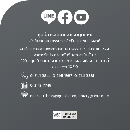
ศูนย์สารสนเทศสิทธิมนุษยชน
สำนักงานคณะกรรมการสิทธิมนุษยชนแห่งชาติ
ศูนย์ราชการเฉลิมพระเกียรติ 80 พรรษา 5 ธันวาคม 2550
อาคารรัฐประศาสนภักดี (อาคารบี) ชั้น 7
120 หมู่ที่ 3 ถนนแจ้งวัฒนะ แขวงทุ่งสองห้อง เขตหลักสี่
กรุงเทพฯ 10210
0 2141 3844, 0 2141 1987, 0 2141 3881
0 2143 7746
NHRCT.Library@gmail.com; library@nhrc.or.th