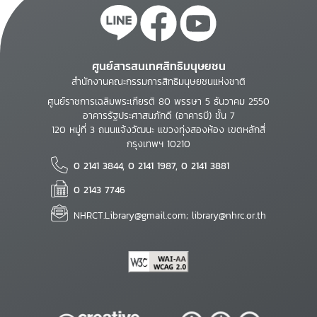
ศูนย์สารสนเทศสิทธิมนุษยชน
สำนักงานคณะกรรมการสิทธิมนุษยชนแห่งชาติ
ศูนย์ราชการเฉลิมพระเกียรติ 80 พรรษา 5 ธันวาคม 2550
อาคารรัฐประศาสนภักดี (อาคารบี) ชั้น 7
120 หมู่ที่ 3 ถนนแจ้งวัฒนะ แขวงทุ่งสองห้อง เขตหลักสี่
กรุงเทพฯ 10210
0 2141 3844, 0 2141 1987, 0 2141 3881
0 2143 7746
NHRCT.Library@gmail.com; library@nhrc.or.th