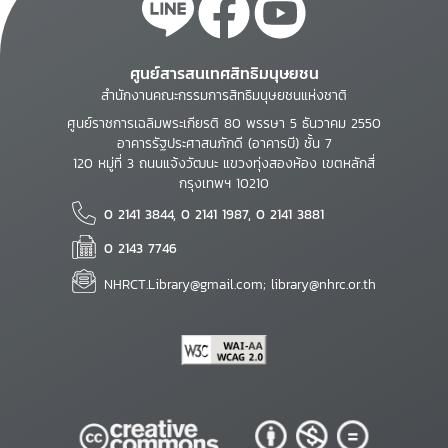
ศูนย์สารสนเทศสิทธิมนุษยชน
สำนักงานคณะกรรมการสิทธิมนุษยชนแห่งชาติ
ศูนย์ราชการเฉลิมพระเกียรติ 80 พรรษา 5 ธันวาคม 2550
อาคารรัฐประศาสนภักดี (อาคารบี) ชั้น 7
120 หมู่ที่ 3 ถนนแจ้งวัฒนะ แขวงทุ่งสองห้อง เขตหลักสี่
กรุงเทพฯ 10210
0 2141 3844, 0 2141 1987, 0 2141 3881
0 2143 7746
NHRCT.Library@gmail.com; library@nhrc.or.th