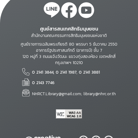
ศูนย์สารสนเทศสิทธิมนุษยชน
สำนักงานคณะกรรมการสิทธิมนุษยชนแห่งชาติ
ศูนย์ราชการเฉลิมพระเกียรติ 80 พรรษา 5 ธันวาคม 2550
อาคารรัฐประศาสนภักดี (อาคารบี) ชั้น 7
120 หมู่ที่ 3 ถนนแจ้งวัฒนะ แขวงทุ่งสองห้อง เขตหลักสี่
กรุงเทพฯ 10210
0 2141 3844, 0 2141 1987, 0 2141 3881
0 2143 7746
NHRCT.Library@gmail.com; library@nhrc.or.th