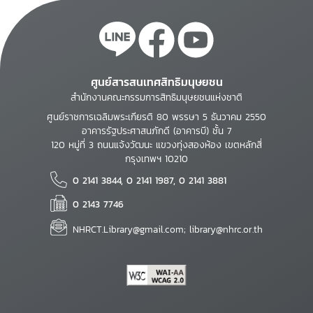
ศูนย์สารสนเทศสิทธิมนุษยชน
สำนักงานคณะกรรมการสิทธิมนุษยชนแห่งชาติ
ศูนย์ราชการเฉลิมพระเกียรติ 80 พรรษา 5 ธันวาคม 2550
อาคารรัฐประศาสนภักดี (อาคารบี) ชั้น 7
120 หมู่ที่ 3 ถนนแจ้งวัฒนะ แขวงทุ่งสองห้อง เขตหลักสี่
กรุงเทพฯ 10210
0 2141 3844, 0 2141 1987, 0 2141 3881
0 2143 7746
NHRCT.Library@gmail.com; library@nhrc.or.th