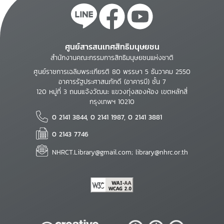
ศูนย์สารสนเทศสิทธิมนุษยชน
สำนักงานคณะกรรมการสิทธิมนุษยชนแห่งชาติ
ศูนย์ราชการเฉลิมพระเกียรติ 80 พรรษา 5 ธันวาคม 2550
อาคารรัฐประศาสนภักดี (อาคารบี) ชั้น 7
120 หมู่ที่ 3 ถนนแจ้งวัฒนะ แขวงทุ่งสองห้อง เขตหลักสี่
กรุงเทพฯ 10210
0 2141 3844, 0 2141 1987, 0 2141 3881
0 2143 7746
NHRCT.Library@gmail.com; library@nhrc.or.th