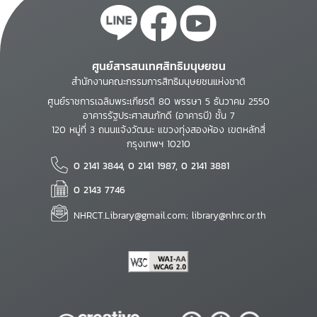
ศูนย์สารสนเทศสิทธิมนุษยชน
สำนักงานคณะกรรมการสิทธิมนุษยชนแห่งชาติ
ศูนย์ราชการเฉลิมพระเกียรติ 80 พรรษา 5 ธันวาคม 2550
อาคารรัฐประศาสนภักดี (อาคารบี) ชั้น 7
120 หมู่ที่ 3 ถนนแจ้งวัฒนะ แขวงทุ่งสองห้อง เขตหลักสี่
กรุงเทพฯ 10210
0 2141 3844, 0 2141 1987, 0 2141 3881
0 2143 7746
NHRCT.Library@gmail.com; library@nhrc.or.th