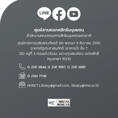
ศูนย์สารสนเทศสิทธิมนุษยชน
สำนักงานคณะกรรมการสิทธิมนุษยชนแห่งชาติ
ศูนย์ราชการเฉลิมพระเกียรติ 80 พรรษา 5 ธันวาคม 2550
อาคารรัฐประศาสนภักดี (อาคารบี) ชั้น 7
120 หมู่ที่ 3 ถนนแจ้งวัฒนะ แขวงทุ่งสองห้อง เขตหลักสี่
กรุงเทพฯ 10210
0 2141 3844, 0 2141 1987, 0 2141 3881
0 2143 7746
NHRCT.Library@gmail.com; library@nhrc.or.th