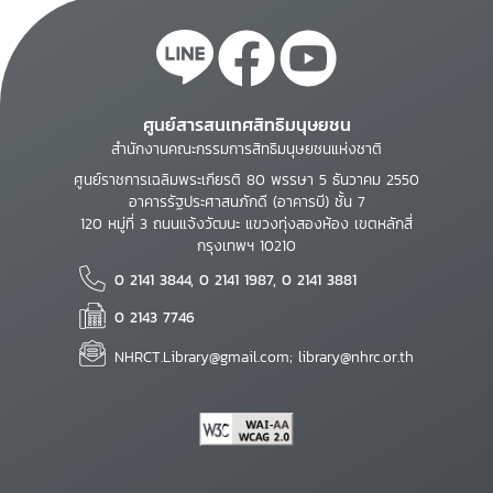
ศูนย์สารสนเทศสิทธิมนุษยชน
สำนักงานคณะกรรมการสิทธิมนุษยชนแห่งชาติ
ศูนย์ราชการเฉลิมพระเกียรติ 80 พรรษา 5 ธันวาคม 2550
อาคารรัฐประศาสนภักดี (อาคารบี) ชั้น 7
120 หมู่ที่ 3 ถนนแจ้งวัฒนะ แขวงทุ่งสองห้อง เขตหลักสี่
กรุงเทพฯ 10210
0 2141 3844, 0 2141 1987, 0 2141 3881
0 2143 7746
NHRCT.Library@gmail.com; library@nhrc.or.th