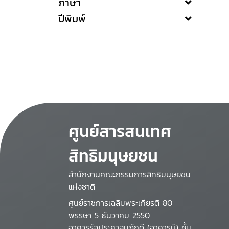
ภาษา
ปีพิมพ์
ศูนย์สารสนเทศ
สิทธิมนุษยชน
สำนักงานคณะกรรมการสิทธิมนุษยชน
แห่งชาติ
ศูนย์ราชการเฉลิมพระเกียรติ 80
พรรษา 5 ธันวาคม 2550
อาคารรัฐประศาสนภักดี (อาคารบี) ชั้น