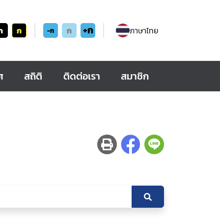
+ก
ก
ก
ก
ภาษาไทย
-ก
ศ
สถิติ
ติดต่อเรา
สมาชิก