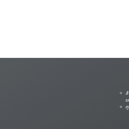
ส
แ
ศ