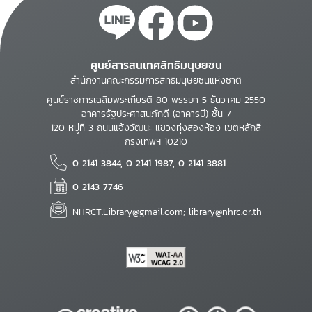
ศูนย์สารสนเทศสิทธิมนุษยชน
สำนักงานคณะกรรมการสิทธิมนุษยชนแห่งชาติ
ศูนย์ราชการเฉลิมพระเกียรติ 80 พรรษา 5 ธันวาคม 2550
อาคารรัฐประศาสนภักดี (อาคารบี) ชั้น 7
120 หมู่ที่ 3 ถนนแจ้งวัฒนะ แขวงทุ่งสองห้อง เขตหลักสี่
กรุงเทพฯ 10210
0 2141 3844, 0 2141 1987, 0 2141 3881
0 2143 7746
NHRCT.Library@gmail.com; library@nhrc.or.th