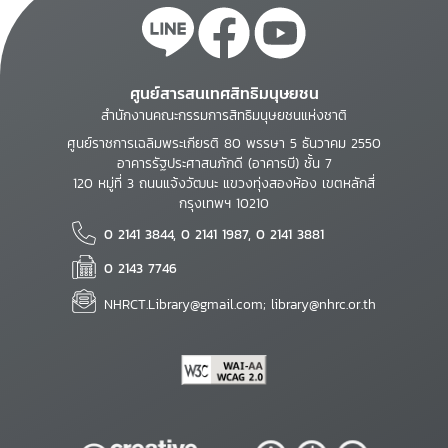
ศูนย์สารสนเทศสิทธิมนุษยชน
สำนักงานคณะกรรมการสิทธิมนุษยชนแห่งชาติ
ศูนย์ราชการเฉลิมพระเกียรติ 80 พรรษา 5 ธันวาคม 2550
อาคารรัฐประศาสนภักดี (อาคารบี) ชั้น 7
120 หมู่ที่ 3 ถนนแจ้งวัฒนะ แขวงทุ่งสองห้อง เขตหลักสี่
กรุงเทพฯ 10210
0 2141 3844, 0 2141 1987, 0 2141 3881
0 2143 7746
NHRCT.Library@gmail.com; library@nhrc.or.th