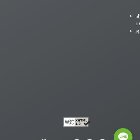
ส
แ
ศ