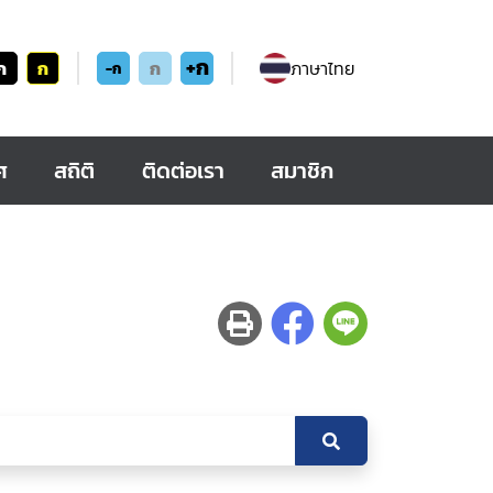
+ก
ก
ก
ก
ภาษาไทย
-ก
ศ
สถิติ
ติดต่อเรา
สมาชิก