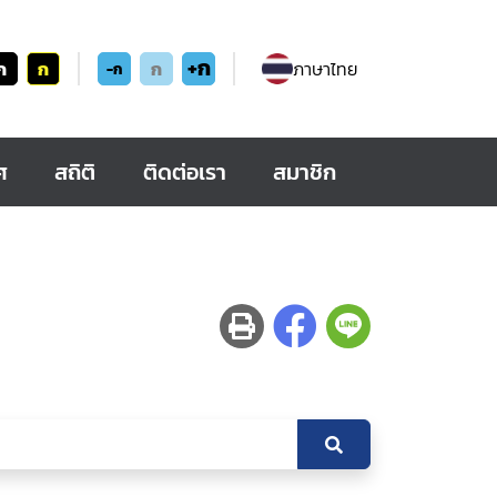
+ก
ก
ก
ก
ภาษาไทย
-ก
ศ
สถิติ
ติดต่อเรา
สมาชิก