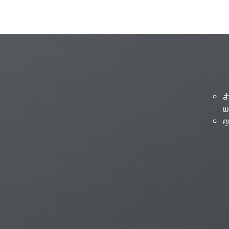
ส
แ
ศ