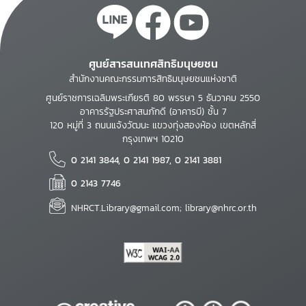
ศูนย์สารสนเทศสิทธิมนุษยชน
สำนักงานคณะกรรมการสิทธิมนุษยชนแห่งชาติ
ศูนย์ราชการเฉลิมพระเกียรติ 80 พรรษา 5 ธันวาคม 2550
อาคารรัฐประศาสนภักดี (อาคารบี) ชั้น 7
120 หมู่ที่ 3 ถนนแจ้งวัฒนะ แขวงทุ่งสองห้อง เขตหลักสี่
กรุงเทพฯ 10210
0 2141 3844, 0 2141 1987, 0 2141 3881
0 2143 7746
NHRCT.Library@gmail.com; library@nhrc.or.th