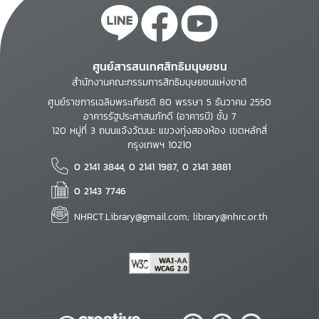
ศูนย์สารสนเทศสิทธิมนุษยชน
สำนักงานคณะกรรมการสิทธิมนุษยชนแห่งชาติ
ศูนย์ราชการเฉลิมพระเกียรติ 80 พรรษา 5 ธันวาคม 2550
อาคารรัฐประศาสนภักดี (อาคารบี) ชั้น 7
120 หมู่ที่ 3 ถนนแจ้งวัฒนะ แขวงทุ่งสองห้อง เขตหลักสี่
กรุงเทพฯ 10210
0 2141 3844, 0 2141 1987, 0 2141 3881
0 2143 7746
NHRCT.Library@gmail.com; library@nhrc.or.th