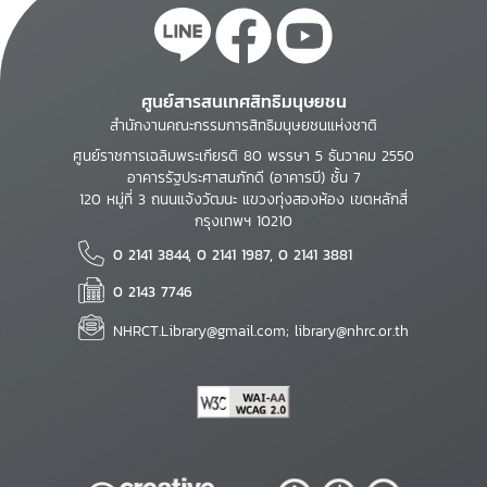
ศูนย์สารสนเทศสิทธิมนุษยชน
สำนักงานคณะกรรมการสิทธิมนุษยชนแห่งชาติ
ศูนย์ราชการเฉลิมพระเกียรติ 80 พรรษา 5 ธันวาคม 2550
อาคารรัฐประศาสนภักดี (อาคารบี) ชั้น 7
120 หมู่ที่ 3 ถนนแจ้งวัฒนะ แขวงทุ่งสองห้อง เขตหลักสี่
กรุงเทพฯ 10210
0 2141 3844, 0 2141 1987, 0 2141 3881
0 2143 7746
NHRCT.Library@gmail.com; library@nhrc.or.th